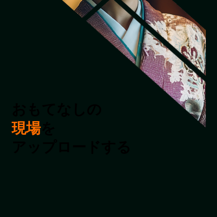
おもてなしの
現場
を
​アップロードする