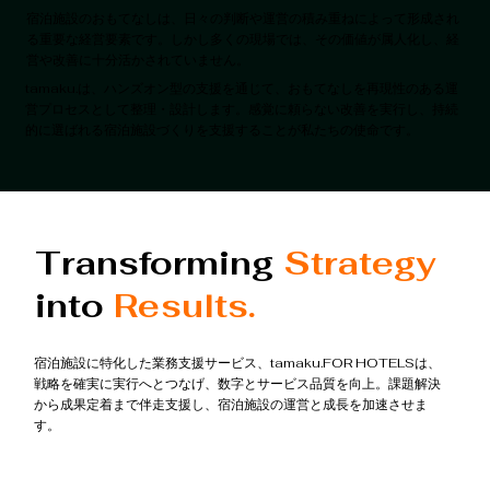
宿泊施設のおもてなしは、日々の判断や運営の積み重ねによって形成され
る重要な経営要素です。しかし多くの現場では、その価値が属人化し、経
営や改善に十分活かされていません。
tamaku.は、ハンズオン型の支援を通じて、おもてなしを再現性のある運
営プロセスとして整理・設計します。感覚に頼らない改善を実行し、持続
的に選ばれる宿泊施設づくりを支援することが私たちの使命です。
Transforming
Strategy
into
Results.
宿泊施設に特化した業務支援サービス、tamaku.FOR HOTELSは、
戦略を確実に実行へとつなげ、数字とサービス品質を向上。課題解決
から成果定着まで伴走支援し、宿泊施設の運営と成長を加速させま
す。