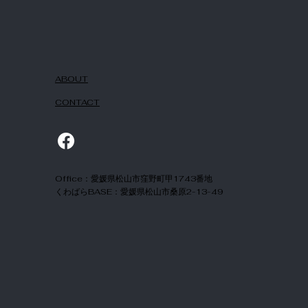
ABOUT
CONTACT
Office：愛媛県松山市窪野町甲1743番地
​くわばらBASE：愛媛県松山市桑原2-13-49