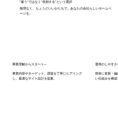
”雇う”ではなく​”依頼する”という選択
無理なく、ちょうどいいかたちで、あなたの会社らしいホームペ
ージを。
事業理解からスタート─
運用のしやすさ
事業内容やターゲット、課題を丁寧にヒアリング
簡単に更新・編
し、最適なサイト設計を提案。
い仕組みを構築