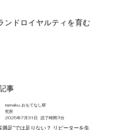
ランドロイヤルティを育む
新記事
tamaku..おもてなし研
究所
3
2025年7月31日
読了時間
分
客満足”では足りない？ リピーターを生