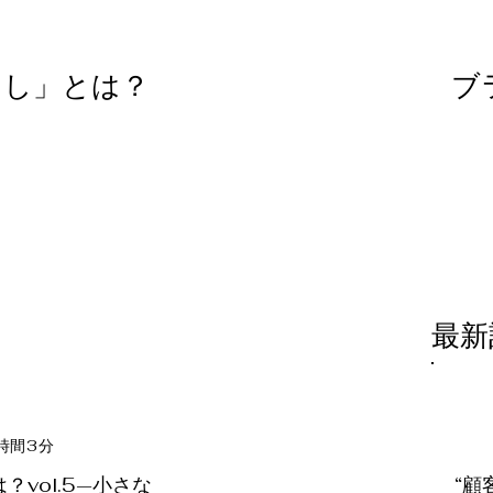
なし」とは？
ブ
​最
3
時間
分
vol.5—小さな
“顧