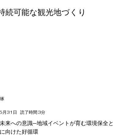
持続可能な観光地づくり
琢
3
5月31日
読了時間
分
未来への意識─地域イベントが育む環境保全と
に向けた好循環