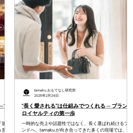
tamaku.おもてなし研究所
2025年2月24日
─ブ
“長く愛される”は仕組みでつくれる ─ ブランド
ロイヤルティの第一歩
「販売
一時的な売上や話題性ではなく、長く選ばれ続けるブラ
う意見
ンドへ。tamaku.が向き合ってきた多くの現場では、